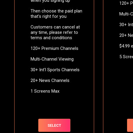
when you signing up
120+ 
Then choose the paid plan
Multi-
that's right for you
30+ In
Customers can cancel at
any time, please refer to
20+ N
terms and conditions
$4.99 
120+ Premium Channels
5 Scre
Multi-Channel Viewing
30+ Int'l Sports Channels
20+ News Channels
1 Screens Max
SELECT