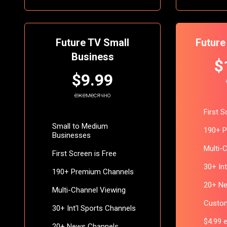
Future TV Small
Future
Business
$
$9.99
ежемесячно
First 
Small to Medium
190+ 
Businesses
Multi-
First Screen is Free
30+ In
190+ Premium Channels
20+ N
Multi-Channel Viewing
Custom
30+ Int'l Sports Channels
$4.99 
20+ News Channels