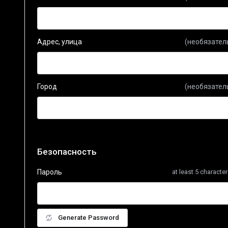
Адрес, улица
(необязател
Город
(необязател
Безопасность
Пароль
at least 5 characte
Generate Password