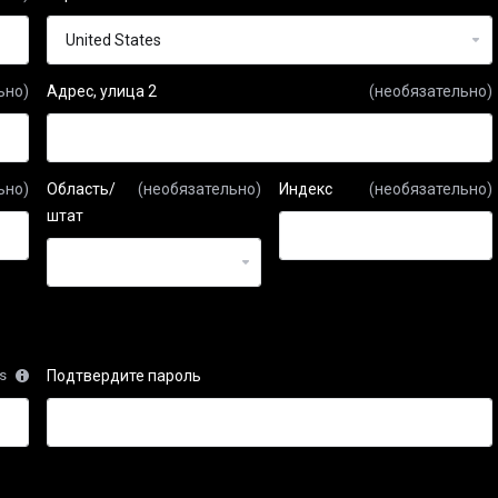
ьно)
Адрес, улица 2
(необязательно)
ьно)
Область/
(необязательно)
Индекс
(необязательно)
штат
rs
Подтвердите пароль