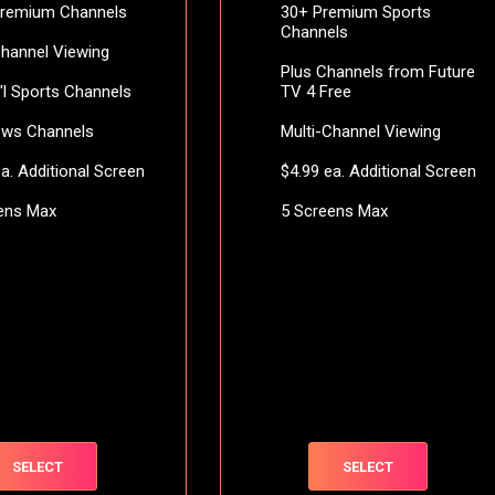
Premium Channels
30+ Premium Sports
Channels
Channel Viewing
Plus Channels from Future
t'l Sports Channels
TV 4 Free
ews Channels
Multi-Channel Viewing
ea. Additional Screen
$4.99 ea. Additional Screen
ens Max
5 Screens Max
SELECT
SELECT