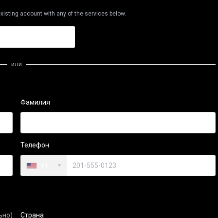
xisting account with any of the services below.
или
Фамилия
Телефон
+1
ьно)
Страна