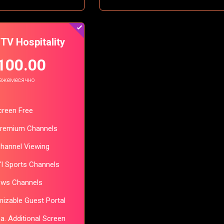
 TV Hospitality
100.00
ежемесячно
Screen Free
Premium Channels
Channel Viewing
t'l Sports Channels
ews Channels
izable Guest Portal
ea. Additional Screen