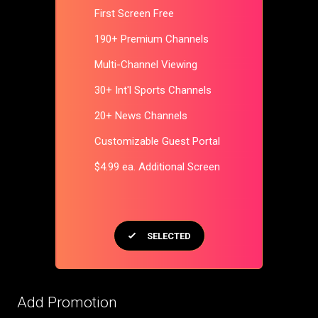
First Screen Free
190+ Premium Channels
Multi-Channel Viewing
30+ Int'l Sports Channels
20+ News Channels
Customizable Guest Portal
$4.99 ea. Additional Screen
SELECTED
Add Promotion