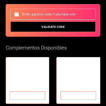
VALIDATE CODE
Complementos Disponibles
Future Adult
Future Movie add-on
Adult Clips and Videos
Movie add-on
Over 180 Movies
$7.95/mo
$9.99/mo
AÑADIR AL CARRITO
AÑADIR AL CARRITO