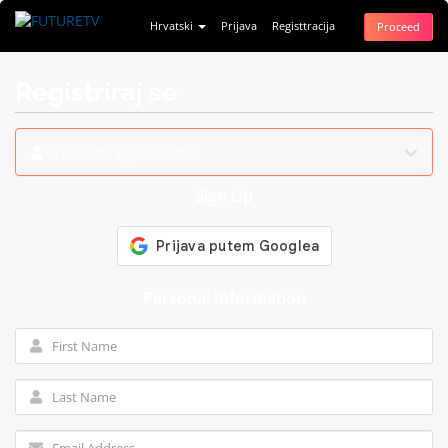
Hrvatski
Prijava
Registtracija
Proceed
Registriraj se
Već ste registrirani?
Sign Up
Personal Information