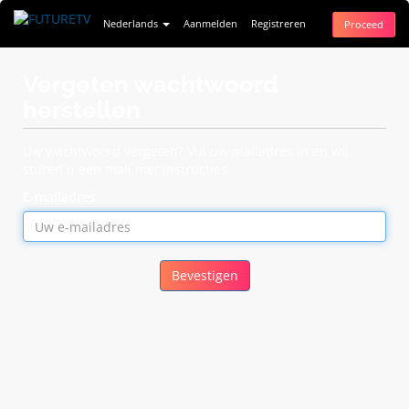
Nederlands
Aanmelden
Registreren
Proceed
Vergeten wachtwoord
herstellen
Uw wachtwoord vergeten? Vul uw mailadres in en wij
sturen u een mail met instructies.
E-mailadres
Bevestigen