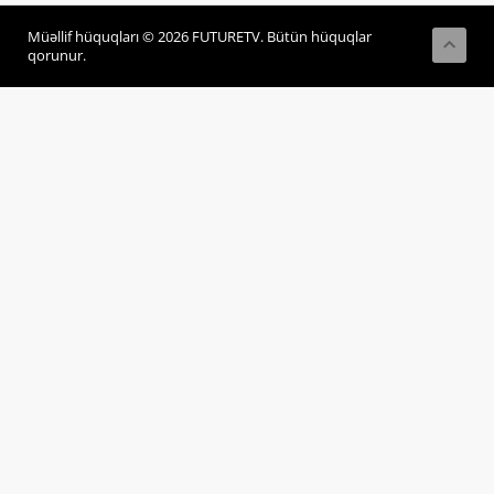
Müəllif hüquqları © 2026 FUTURETV. Bütün hüquqlar
qorunur.