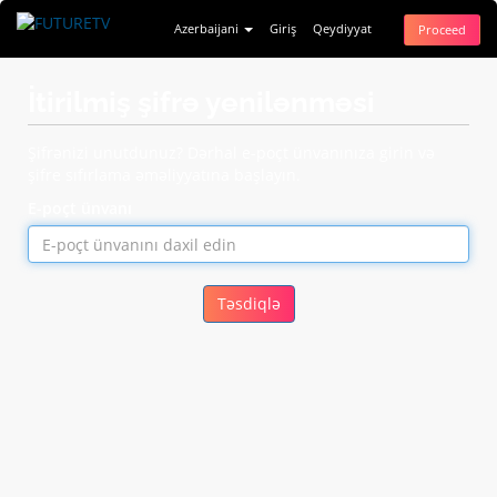
Azerbaijani
Giriş
Qeydiyyat
Proceed
İtirilmiş şifrə yenilənməsi
Şifrənizi unutdunuz? Dərhal e-poçt ünvanınıza girin və
şifre sıfırlama əməliyyatına başlayın.
E-poçt ünvanı
Təsdiqlə