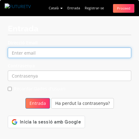
Català
Entrada
Registrar-se
Proceed
Entrada
Direcció Email
Contrasenya
Recordar Dades d'usuari
Ha perdut la contrasenya?