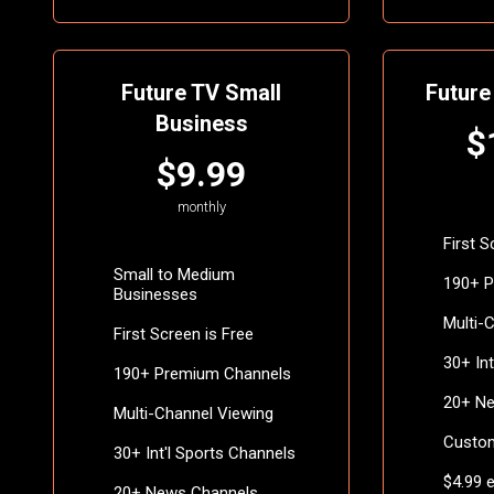
Future TV Small
Future
Business
$
$9.99
monthly
First 
Small to Medium
190+ 
Businesses
Multi-
First Screen is Free
30+ In
190+ Premium Channels
20+ N
Multi-Channel Viewing
Custom
30+ Int'l Sports Channels
$4.99 
20+ News Channels