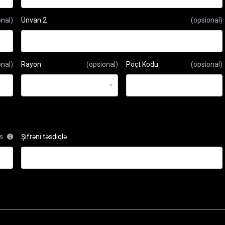
onal)
Ünvan 2
(opsional)
onal)
Rayon
(opsional)
Poçt Kodu
(opsional)
rs
Şifrəni təsdiqlə