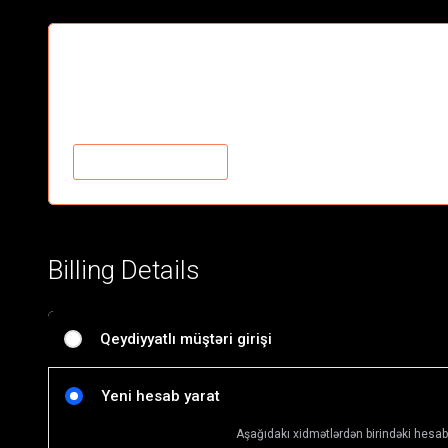
Future Movie add-on
Movie add-on
Over 180 Movies
SƏBƏTƏ ƏLAVƏ ET
Billing Details
Qeydiyyatlı müştəri girişi
Yeni hesab yarat
Aşağıdakı xidmətlərdən birindəki hesab