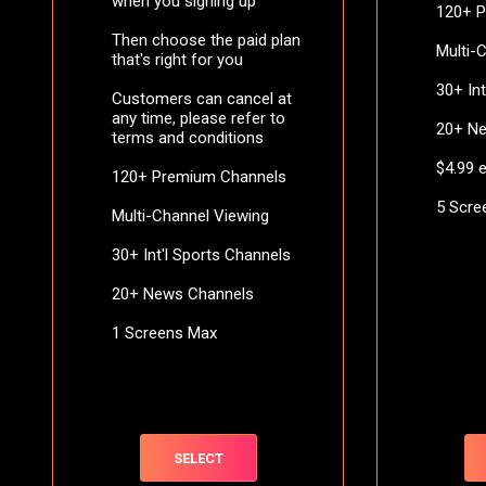
when you signing up
120+ 
Then choose the paid plan
Multi-
that's right for you
30+ In
Customers can cancel at
any time, please refer to
20+ N
terms and conditions
$4.99 
120+ Premium Channels
5 Scre
Multi-Channel Viewing
30+ Int'l Sports Channels
20+ News Channels
1 Screens Max
SELECT