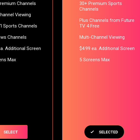
Premium Channels
30+ Premium Sports
Channels
Channel Viewing
Plus Channels from Future
t'l Sports Channels
TV 4 Free
ews Channels
Multi-Channel Viewing
ea. Additional Screen
$4.99 ea. Additional Screen
ens Max
5 Screens Max
SELECT
SELECTED