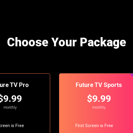
Choose Your Package
ure TV Pro
Future TV Sports
$9.99
$9.99
monthly
monthly
creen is Free
First Screen is Free