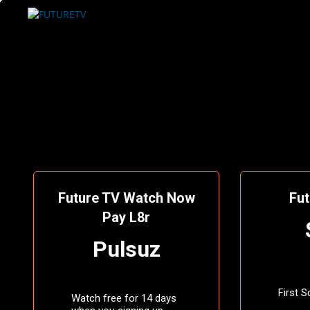
Future TV Watch Now
Fut
Pay L8r
Pulsuz
First S
Watch free for 14 days