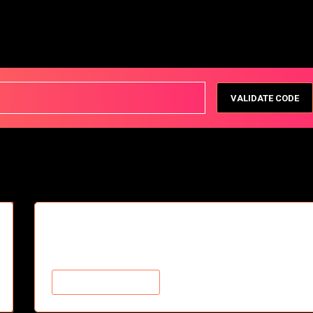
VALIDATE CODE
Future Adult
Adult Clips and Videos
$7.95/mo
SƏBƏTƏ ƏLAVƏ ET