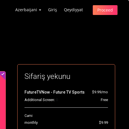
Azerbaijani
Giriş
Qeydiyyat
Proceed
Sifariş yekunu
FutureTVNow - Future TV Sports
$9.99/mo
Additional Screen:
0
Free
Cəmi
monthly
$9.99