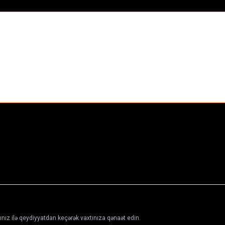
$9.99/mo
ınız ilə qeydiyyatdan keçərək vaxtınıza qənaət edin.