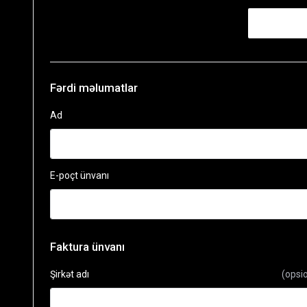
Fərdi məlumatlar
Ad
E-poçt ünvanı
Faktura ünvanı
Şirkət adı
(opsi