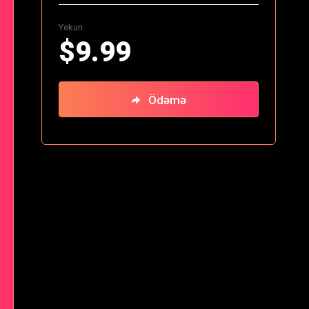
Yekun
$9.99
Ödəmə