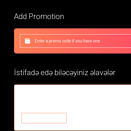
Add Promotion
İstifadə edə biləcəyiniz əlavələr
$14.98/screen for Future TV, Movies, and Adult
TV, Movies, and Adult
$14.98/mo
SƏBƏTƏ ƏLAVƏ ET