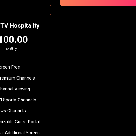
 TV Hospitality
100.00
monthly
Screen Free
Premium Channels
Channel Viewing
t'l Sports Channels
ews Channels
izable Guest Portal
ea. Additional Screen