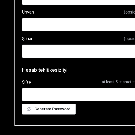
Ünvan
(opsi
Şəhər
(opsi
Hesab təhlükəsizliyi
Şifrə
at least 5 characte
Generate Password