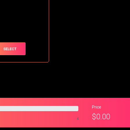
SELECT
Price
$
0.00
4