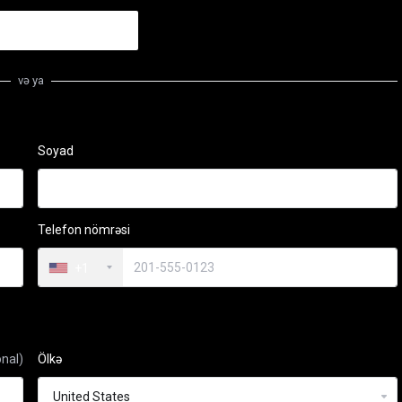
və ya
Soyad
Telefon nömrəsi
+1
onal)
Ölkə